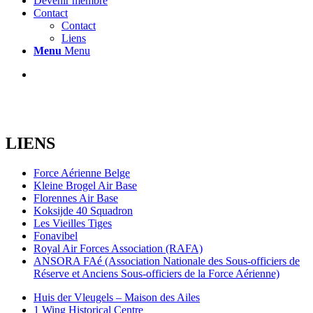
Devenir membre
Contact
Contact
Liens
Menu
Menu
LIENS
Force Aérienne Belge
Kleine Brogel Air Base
Florennes Air Base
Koksijde 40 Squadron
Les Vieilles Tiges
Fonavibel
Royal Air Forces Association (RAFA)
ANSORA FAé (Association Nationale des Sous-officiers de
Réserve et Anciens Sous-officiers de la Force Aérienne)
Huis der Vleugels – Maison des Ailes
1 Wing Historical Centre